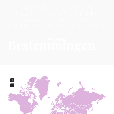
SIMONE'S FOOD &
TRAVEL ADVENTURES
TRAVELING THE WORLD WITH A
GLUTEN- AND LACTOSE INTOLLERANCE
Bestemmingen
MENU
+
−