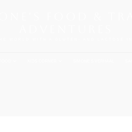
ONE'S FOOD & TR
ADVENTURES
HE WORLD WITH A GLUTEN- AND LACTOSE 
FOOD
KIDS CORNER
SIMONE’S VERHAAL
SA