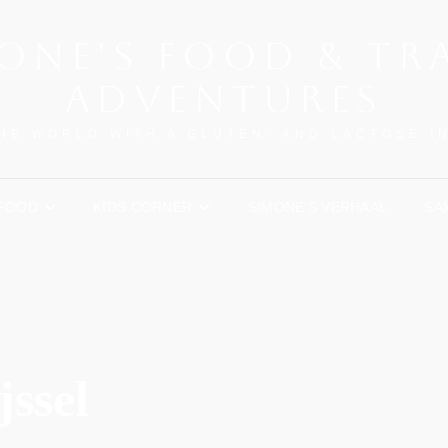
ONE'S FOOD & TR
ADVENTURES
HE WORLD WITH A GLUTEN- AND LACTOSE 
FOOD
KIDS CORNER
SIMONE’S VERHAAL
SA
ssel