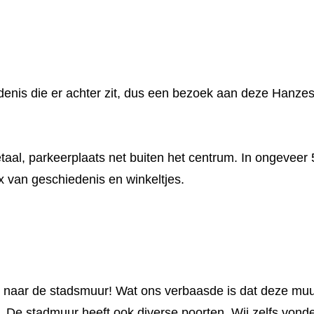
edenis die er achter zit, dus een bezoek aan deze Hanze
aal, parkeerplaats net buiten het centrum. In ongeveer
x van geschiedenis en winkeltjes.
naar de stadsmuur! Wat ons verbaasde is dat deze muur,
 De stadmuur heeft ook diverse poorten. Wij zelfs vond