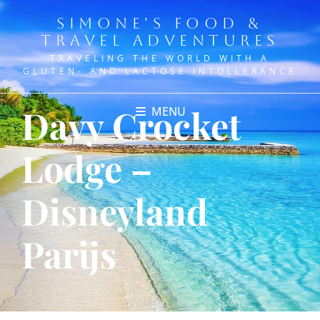
SIMONE'S FOOD &
TRAVEL ADVENTURES
TRAVELING THE WORLD WITH A
GLUTEN- AND LACTOSE INTOLLERANCE
Davy Crocket
MENU
Lodge –
Disneyland
Parijs