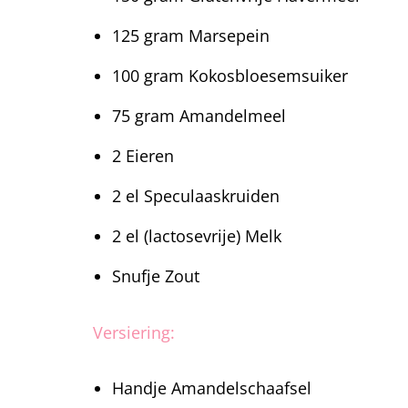
125 gram Marsepein
100 gram Kokosbloesemsuiker
75 gram Amandelmeel
2 Eieren
2 el Speculaaskruiden
2 el (lactosevrije) Melk
Snufje Zout
Versiering:
Handje Amandelschaafsel