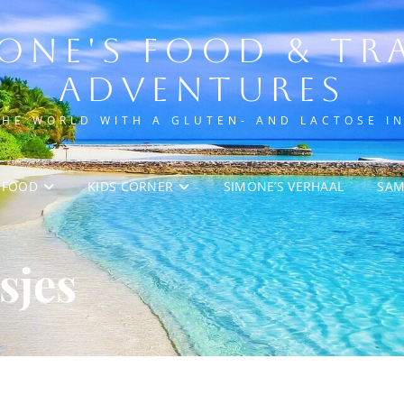
ONE'S FOOD & TR
ADVENTURES
THE WORLD WITH A GLUTEN- AND LACTOSE I
FOOD
KIDS CORNER
SIMONE’S VERHAAL
SA
sjes