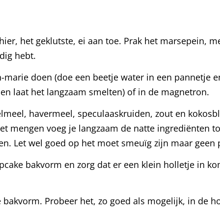
er, het geklutste, ei aan toe. Prak het marsepein, m
odig hebt.
n-marie doen (doe een beetje water in een pannetje 
 en laat het langzaam smelten) of in de magnetron.
lmeel, havermeel, speculaaskruiden, zout en kokosbl
et mengen voeg je langzaam de natte ingrediënten t
egen. Let wel goed op het moet smeuïg zijn maar geen 
pcake bakvorm en zorg dat er een klein holletje in ko
akvorm. Probeer het, zo goed als mogelijk, in de hol