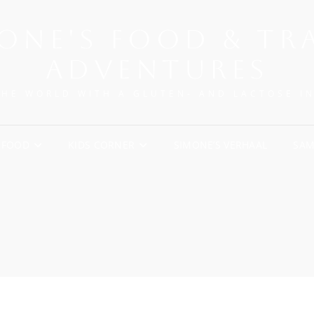
ONE'S FOOD & TR
ADVENTURES
THE WORLD WITH A GLUTEN- AND LACTOSE I
FOOD
KIDS CORNER
SIMONE’S VERHAAL
SA