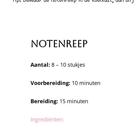
Tip: Bewaar de notenreep in de koelkast, dan blij
Notenreep
Aantal:
8 – 10 stukjes
Voorbereiding:
10 minuten
Bereiding:
15 minuten
Ingrediënten: