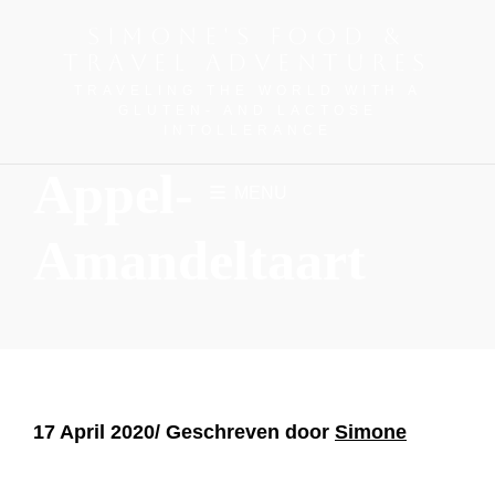
SIMONE'S FOOD &
TRAVEL ADVENTURES
TRAVELING THE WORLD WITH A
GLUTEN- AND LACTOSE
INTOLLERANCE
Appel-
MENU
Amandeltaart
17 April 2020/ Geschreven door
Simone