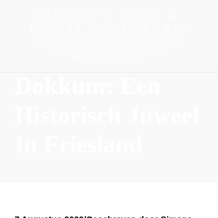
SIMONE'S FOOD &
TRAVEL ADVENTURES
TRAVELING THE WORLD WITH A
GLUTEN- AND LACTOSE
INTOLLERANCE
Dokkum: Een
MENU
Historisch Juweel
In Friesland