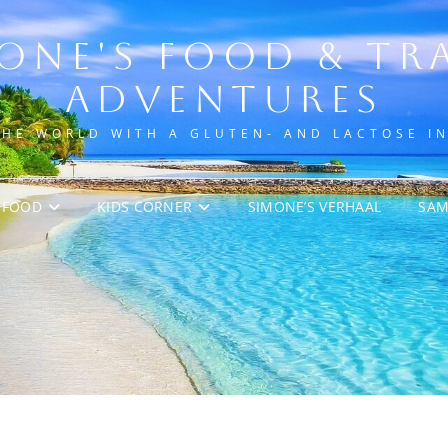
ONE'S FOOD & TR
ADVENTURES
THE WORLD WITH A GLUTEN- AND LACTOSE I
FOOD
KIDS CORNER
SIMONE’S VERHAAL
SA