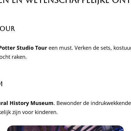
gen en Wetenschappelijke On
Tour
Potter Studio Tour
een must. Verken de sets, kostuum
kocht raken.
m
ral History Museum
. Bewonder de indrukwekkende 
lijk zijn voor kinderen.