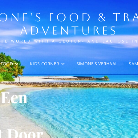
ONE'S FOOD & TR
ADVENTURES
THE WORLD WITH A GLUTEN- AND LACTOSE I
FOOD
KIDS CORNER
SIMONE’S VERHAAL
SA
 Een
t Door