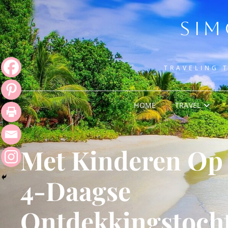
SIM
TRAVELING 
HOME
TRAVEL
Met Kinderen Op
4-Daagse
Ontdekkingstoch