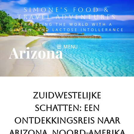
SIMONE'S FOOD &
TRAVEL ADVENTURES
TRAVELING THE WORLD WITH A
GLUTEN- AND LACTOSE INTOLLERANCE
Arizona
MENU
Zuidwestelijke
Schatten: Een
Ontdekkingsreis naar
Arizona, Noord-Amerika