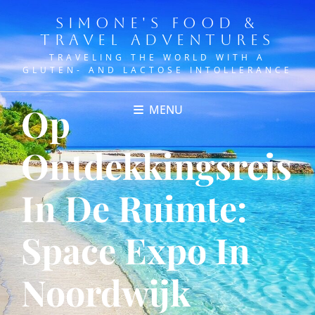
SIMONE'S FOOD &
TRAVEL ADVENTURES
TRAVELING THE WORLD WITH A
GLUTEN- AND LACTOSE INTOLLERANCE
Op
MENU
Ontdekkingsreis
In De Ruimte:
Space Expo In
Noordwijk