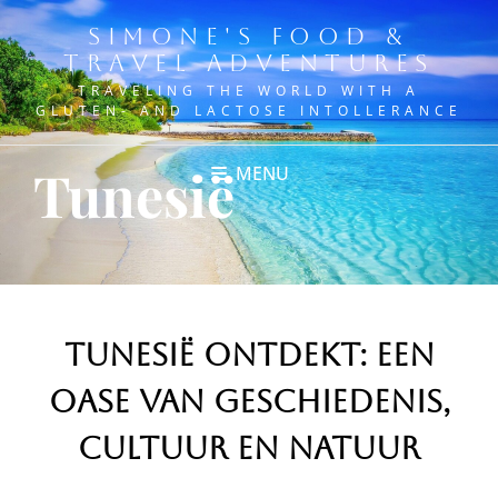
SIMONE'S FOOD &
TRAVEL ADVENTURES
TRAVELING THE WORLD WITH A
GLUTEN- AND LACTOSE INTOLLERANCE
Tunesië
MENU
Tunesië Ontdekt: Een
Oase van Geschiedenis,
Cultuur en Natuur