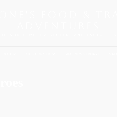
ONE'S FOOD & TR
ADVENTURES
THE WORLD WITH A GLUTEN- AND LACTOSE I
FOOD
KIDS CORNER
SIMONE’S VERHAAL
SA
roes