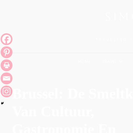
SIM
TRAVELING 
HOME
TRAVEL
Brussel: De Smeltk
Van Cultuur,
Gastronomie En