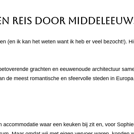
en Reis door Middeleeuw
n (en ik kan het weten want ik heb er veel bezocht!). H
betoverende grachten en eeuwenoude architectuur same
an de meest romantische en sfeervolle steden in Europa
een accommodatie waar een keuken bij zit en, voor Sophi
trum. Maar omdat wij met eigen vervoer waren, konden 