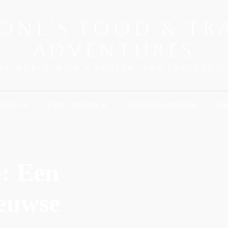
ONE'S FOOD & TR
ADVENTURES
HE WORLD WITH A GLUTEN- AND LACTOSE 
FOOD
KIDS CORNER
SIMONE’S VERHAAL
SA
: Een
euwse