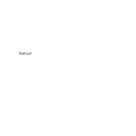
Natuur
Een Onvergetelijke Trip
naar Teide National
Park, Tenerife