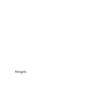
Reisgids
Reisgids Canarische
Eilanden: wat je moet
weten over deze
bestemming