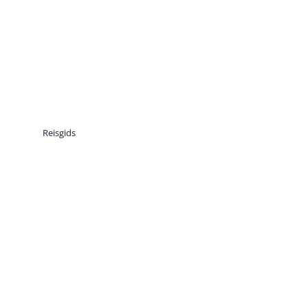
Reisgids
Reisgids: Alles wat je
moet weten over
Denemarken