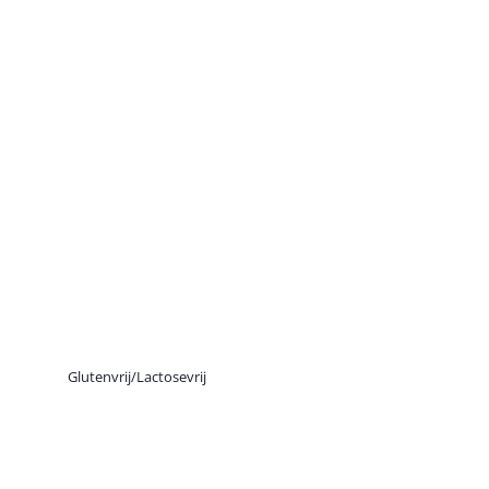
Glutenvrij/Lactosevrij
Gluten- en Lactosevrij
Eten & Drinken in