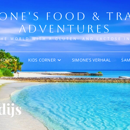
ONE'S FOOD & TR
ADVENTURES
THE WORLD WITH A GLUTEN- AND LACTOSE I
FOOD
KIDS CORNER
SIMONE’S VERHAAL
SA
dijs