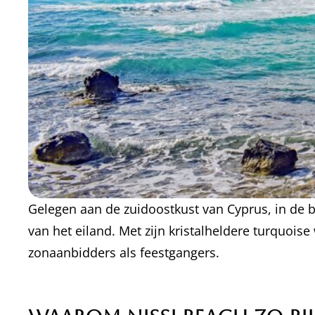
Gelegen aan de zuidoostkust van Cyprus, in de b
van het eiland. Met zijn kristalheldere turquoise
zonaanbidders als feestgangers.