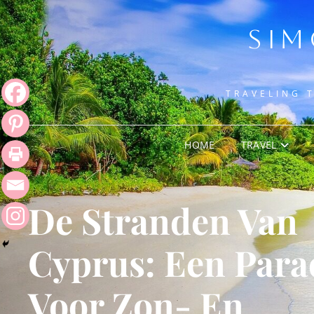
SIM
TRAVELING 
HOME
TRAVEL
De Stranden Van
Cyprus: Een Para
Voor Zon- En