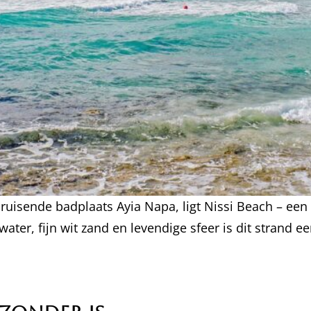
ruisende badplaats Ayia Napa, ligt Nissi Beach – een
 water, fijn wit zand en levendige sfeer is dit strand